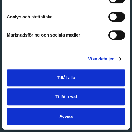
Create account
Forgot password
Customer service
Analys och statistiska
Marknadsföring och sociala medier
Visa detaljer
Tillåt alla
Tillåt urval
Avvisa