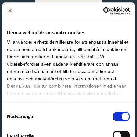
Svenska
English
Denna webbplats använder cookies
Vi använder enhetsidentifierare för att anpassa innehållet
och annonserna till användarna, tillhandahålla funktioner
för sociala medier och analysera vår trafik. Vi
vidarebefordrar även sådana identifierare och annan
information från din enhet till de sociala medier och
annons- och analysföretag som vi samarbetar med.
Dessa kan i sin tur kombinera informationen med annan
information som du har tillhandahållit eller som de har
Email address
samlat in när du har använt deras tjänster.
Password
Samtyckesval
Nödvändiga
Login
Funktionella