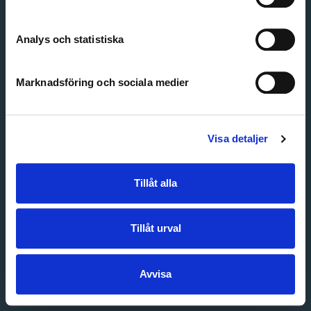
Create account
Forgot password
Customer service
Analys och statistiska
Marknadsföring och sociala medier
Visa detaljer
Tillåt alla
Tillåt urval
Avvisa