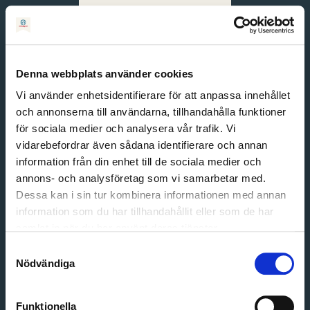
Svenska
English
Denna webbplats använder cookies
Vi använder enhetsidentifierare för att anpassa innehållet
och annonserna till användarna, tillhandahålla funktioner
för sociala medier och analysera vår trafik. Vi
vidarebefordrar även sådana identifierare och annan
information från din enhet till de sociala medier och
annons- och analysföretag som vi samarbetar med.
Dessa kan i sin tur kombinera informationen med annan
information som du har tillhandahållit eller som de har
Email address
samlat in när du har använt deras tjänster.
Password
Samtyckesval
Nödvändiga
Login
Funktionella