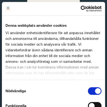
Svenska
English
Denna webbplats använder cookies
Vi använder enhetsidentifierare för att anpassa innehållet
och annonserna till användarna, tillhandahålla funktioner
för sociala medier och analysera vår trafik. Vi
vidarebefordrar även sådana identifierare och annan
information från din enhet till de sociala medier och
annons- och analysföretag som vi samarbetar med.
Dessa kan i sin tur kombinera informationen med annan
information som du har tillhandahållit eller som de har
Email address
samlat in när du har använt deras tjänster.
Password
Samtyckesval
Nödvändiga
Login
Funktionella