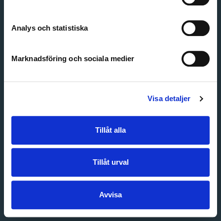
Create account
Forgot password
Customer service
Analys och statistiska
Marknadsföring och sociala medier
Visa detaljer
Tillåt alla
Tillåt urval
Avvisa