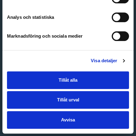
Create account
Forgot password
Customer service
Analys och statistiska
Marknadsföring och sociala medier
Visa detaljer
Tillåt alla
Tillåt urval
Avvisa