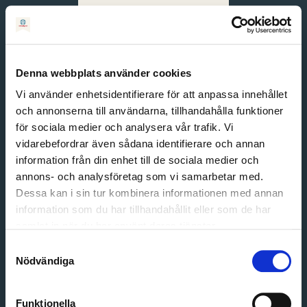
Svenska
English
Denna webbplats använder cookies
Vi använder enhetsidentifierare för att anpassa innehållet
och annonserna till användarna, tillhandahålla funktioner
för sociala medier och analysera vår trafik. Vi
vidarebefordrar även sådana identifierare och annan
information från din enhet till de sociala medier och
annons- och analysföretag som vi samarbetar med.
Dessa kan i sin tur kombinera informationen med annan
information som du har tillhandahållit eller som de har
Email address
samlat in när du har använt deras tjänster.
Password
Samtyckesval
Nödvändiga
Login
Funktionella