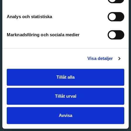
Create account
Forgot password
Customer service
Analys och statistiska
Marknadsföring och sociala medier
Visa detaljer
Tillåt alla
Tillåt urval
Avvisa