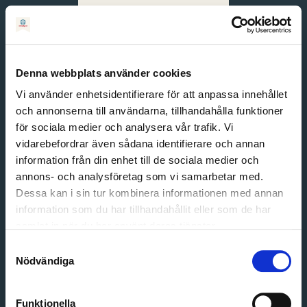
Svenska
English
Denna webbplats använder cookies
Vi använder enhetsidentifierare för att anpassa innehållet
och annonserna till användarna, tillhandahålla funktioner
för sociala medier och analysera vår trafik. Vi
vidarebefordrar även sådana identifierare och annan
information från din enhet till de sociala medier och
annons- och analysföretag som vi samarbetar med.
Dessa kan i sin tur kombinera informationen med annan
information som du har tillhandahållit eller som de har
Email address
samlat in när du har använt deras tjänster.
Password
Samtyckesval
Nödvändiga
Login
Funktionella