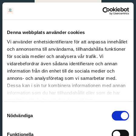
Svenska
English
Denna webbplats använder cookies
Vi använder enhetsidentifierare för att anpassa innehållet
och annonserna till användarna, tillhandahålla funktioner
för sociala medier och analysera vår trafik. Vi
vidarebefordrar även sådana identifierare och annan
information från din enhet till de sociala medier och
annons- och analysföretag som vi samarbetar med.
Dessa kan i sin tur kombinera informationen med annan
information som du har tillhandahållit eller som de har
Email address
samlat in när du har använt deras tjänster.
Password
Samtyckesval
Nödvändiga
Login
Funktionella