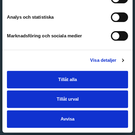
Create account
Forgot password
Customer service
Analys och statistiska
Marknadsföring och sociala medier
Visa detaljer
Tillåt alla
Tillåt urval
Avvisa