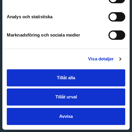
Create account
Forgot password
Customer service
Analys och statistiska
Marknadsföring och sociala medier
Visa detaljer
Tillåt alla
Tillåt urval
Avvisa