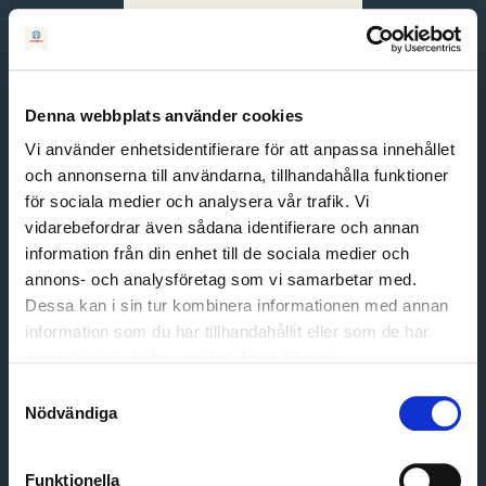
Svenska
English
Denna webbplats använder cookies
Vi använder enhetsidentifierare för att anpassa innehållet
och annonserna till användarna, tillhandahålla funktioner
för sociala medier och analysera vår trafik. Vi
vidarebefordrar även sådana identifierare och annan
information från din enhet till de sociala medier och
annons- och analysföretag som vi samarbetar med.
Dessa kan i sin tur kombinera informationen med annan
information som du har tillhandahållit eller som de har
Email address
samlat in när du har använt deras tjänster.
Password
Samtyckesval
Nödvändiga
Login
Funktionella