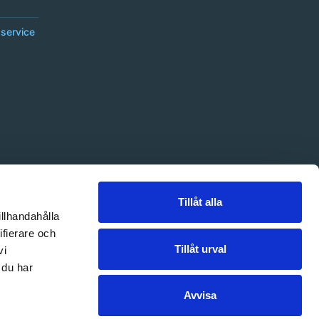
service
Tillåt alla
illhandahålla
ifierare och
Tillåt urval
vi
 du har
Avvisa