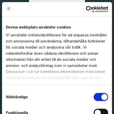
Svenska
English
Denna webbplats använder cookies
Vi använder enhetsidentifierare för att anpassa innehållet
och annonserna till användarna, tillhandahålla funktioner
för sociala medier och analysera vår trafik. Vi
vidarebefordrar även sådana identifierare och annan
information från din enhet till de sociala medier och
annons- och analysföretag som vi samarbetar med.
Dessa kan i sin tur kombinera informationen med annan
information som du har tillhandahållit eller som de har
Email address
samlat in när du har använt deras tjänster.
Password
Samtyckesval
Nödvändiga
Login
Funktionella