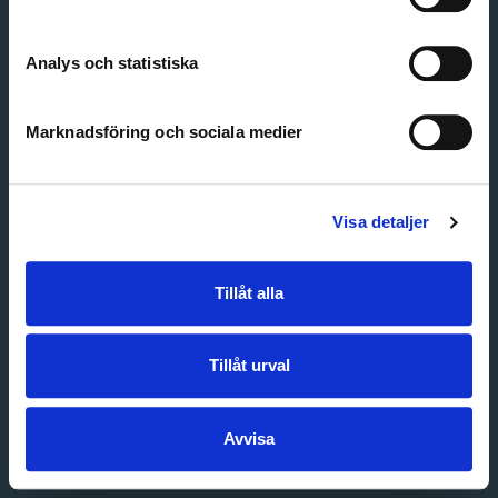
Create account
Forgot password
Customer service
Analys och statistiska
Marknadsföring och sociala medier
Visa detaljer
Tillåt alla
Tillåt urval
Avvisa