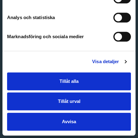
Create account
Forgot password
Customer service
Analys och statistiska
Marknadsföring och sociala medier
Visa detaljer
Tillåt alla
Tillåt urval
Avvisa