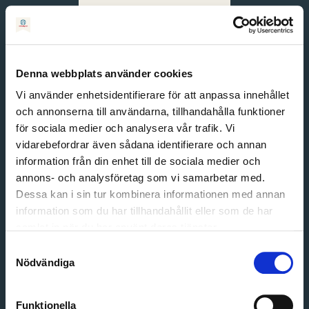
Svenska
English
Denna webbplats använder cookies
Vi använder enhetsidentifierare för att anpassa innehållet
och annonserna till användarna, tillhandahålla funktioner
för sociala medier och analysera vår trafik. Vi
vidarebefordrar även sådana identifierare och annan
information från din enhet till de sociala medier och
annons- och analysföretag som vi samarbetar med.
Dessa kan i sin tur kombinera informationen med annan
information som du har tillhandahållit eller som de har
Email address
samlat in när du har använt deras tjänster.
Password
Samtyckesval
Nödvändiga
Login
Funktionella