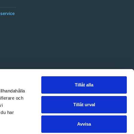
service
Tillåt alla
illhandahålla
ifierare och
Tillåt urval
vi
 du har
Avvisa