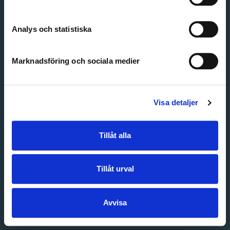
Create account
Forgot password
Customer service
Analys och statistiska
Marknadsföring och sociala medier
Visa detaljer
Tillåt alla
Tillåt urval
Avvisa