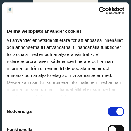
Svenska
English
Denna webbplats använder cookies
Vi använder enhetsidentifierare för att anpassa innehållet
och annonserna till användarna, tillhandahålla funktioner
för sociala medier och analysera vår trafik. Vi
vidarebefordrar även sådana identifierare och annan
information från din enhet till de sociala medier och
annons- och analysföretag som vi samarbetar med.
Dessa kan i sin tur kombinera informationen med annan
information som du har tillhandahållit eller som de har
Email address
samlat in när du har använt deras tjänster.
Password
Samtyckesval
Nödvändiga
Login
Funktionella