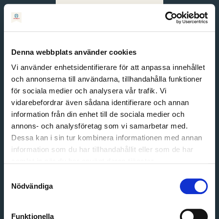
Svenska
English
Denna webbplats använder cookies
Vi använder enhetsidentifierare för att anpassa innehållet
och annonserna till användarna, tillhandahålla funktioner
för sociala medier och analysera vår trafik. Vi
vidarebefordrar även sådana identifierare och annan
information från din enhet till de sociala medier och
annons- och analysföretag som vi samarbetar med.
Dessa kan i sin tur kombinera informationen med annan
information som du har tillhandahållit eller som de har
Email address
samlat in när du har använt deras tjänster.
Password
Samtyckesval
Nödvändiga
Login
Funktionella