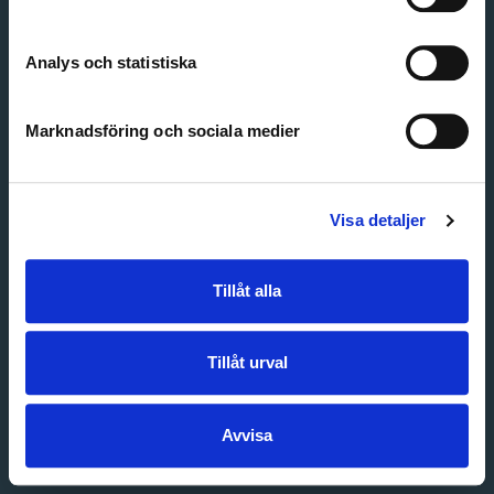
Create account
Forgot password
Customer service
Analys och statistiska
Marknadsföring och sociala medier
Visa detaljer
Tillåt alla
Tillåt urval
Avvisa