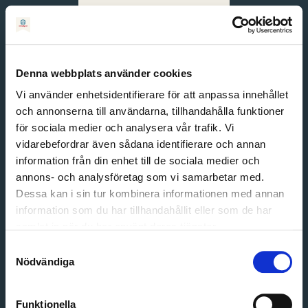
Svenska
English
Denna webbplats använder cookies
Vi använder enhetsidentifierare för att anpassa innehållet
och annonserna till användarna, tillhandahålla funktioner
för sociala medier och analysera vår trafik. Vi
vidarebefordrar även sådana identifierare och annan
information från din enhet till de sociala medier och
annons- och analysföretag som vi samarbetar med.
Dessa kan i sin tur kombinera informationen med annan
information som du har tillhandahållit eller som de har
Email address
samlat in när du har använt deras tjänster.
Password
Samtyckesval
Nödvändiga
Login
Funktionella