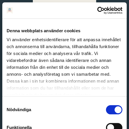
Svenska
English
Denna webbplats använder cookies
Vi använder enhetsidentifierare för att anpassa innehållet
och annonserna till användarna, tillhandahålla funktioner
för sociala medier och analysera vår trafik. Vi
vidarebefordrar även sådana identifierare och annan
information från din enhet till de sociala medier och
annons- och analysföretag som vi samarbetar med.
Dessa kan i sin tur kombinera informationen med annan
information som du har tillhandahållit eller som de har
Email address
samlat in när du har använt deras tjänster.
Password
Samtyckesval
Nödvändiga
Login
Funktionella