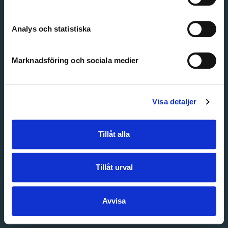
Create account
Forgot password
Customer service
Analys och statistiska
Marknadsföring och sociala medier
Visa detaljer
Tillåt alla
Tillåt urval
Avvisa