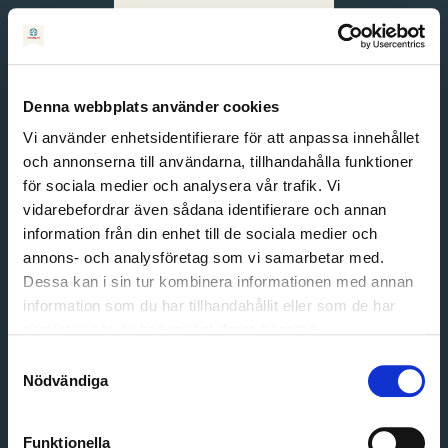
Svenska
English
Denna webbplats använder cookies
Vi använder enhetsidentifierare för att anpassa innehållet
och annonserna till användarna, tillhandahålla funktioner
för sociala medier och analysera vår trafik. Vi
vidarebefordrar även sådana identifierare och annan
information från din enhet till de sociala medier och
annons- och analysföretag som vi samarbetar med.
Dessa kan i sin tur kombinera informationen med annan
information som du har tillhandahållit eller som de har
Email address
samlat in när du har använt deras tjänster.
Password
Samtyckesval
Nödvändiga
Login
Funktionella