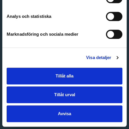
Create account
Forgot password
Customer service
Analys och statistiska
Marknadsföring och sociala medier
Visa detaljer
Tillåt alla
Tillåt urval
Avvisa