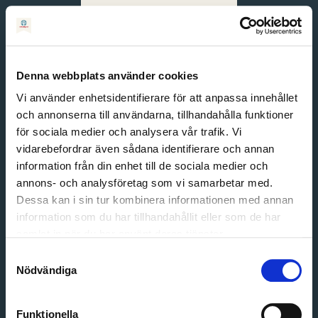
Svenska
English
Denna webbplats använder cookies
Vi använder enhetsidentifierare för att anpassa innehållet
och annonserna till användarna, tillhandahålla funktioner
för sociala medier och analysera vår trafik. Vi
vidarebefordrar även sådana identifierare och annan
information från din enhet till de sociala medier och
annons- och analysföretag som vi samarbetar med.
Dessa kan i sin tur kombinera informationen med annan
information som du har tillhandahållit eller som de har
Email address
samlat in när du har använt deras tjänster.
Password
Samtyckesval
Nödvändiga
Login
Funktionella