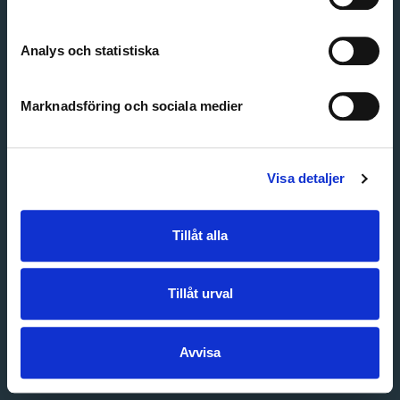
Create account
Forgot password
Customer service
Analys och statistiska
Marknadsföring och sociala medier
Visa detaljer
Tillåt alla
Tillåt urval
Avvisa