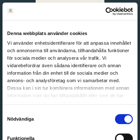
Svenska
English
Denna webbplats använder cookies
Vi använder enhetsidentifierare för att anpassa innehållet
och annonserna till användarna, tillhandahålla funktioner
för sociala medier och analysera vår trafik. Vi
vidarebefordrar även sådana identifierare och annan
information från din enhet till de sociala medier och
annons- och analysföretag som vi samarbetar med.
Dessa kan i sin tur kombinera informationen med annan
information som du har tillhandahållit eller som de har
Email address
samlat in när du har använt deras tjänster.
Password
Samtyckesval
Nödvändiga
Login
Funktionella