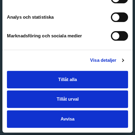
Create account
Forgot password
Customer service
Analys och statistiska
Marknadsföring och sociala medier
Visa detaljer
Tillåt alla
Tillåt urval
Avvisa