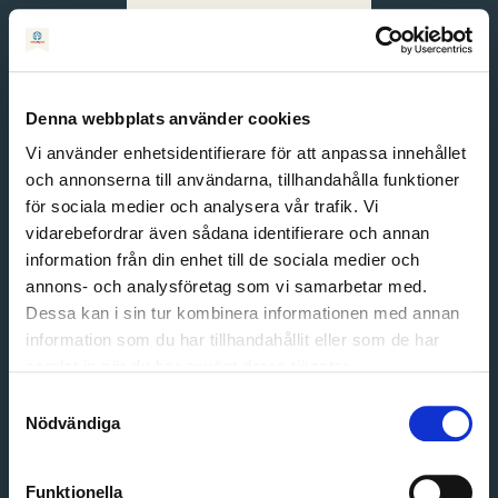
Svenska
English
Denna webbplats använder cookies
Vi använder enhetsidentifierare för att anpassa innehållet
och annonserna till användarna, tillhandahålla funktioner
för sociala medier och analysera vår trafik. Vi
vidarebefordrar även sådana identifierare och annan
information från din enhet till de sociala medier och
annons- och analysföretag som vi samarbetar med.
Dessa kan i sin tur kombinera informationen med annan
information som du har tillhandahållit eller som de har
Email address
samlat in när du har använt deras tjänster.
Password
Samtyckesval
Nödvändiga
Login
Funktionella