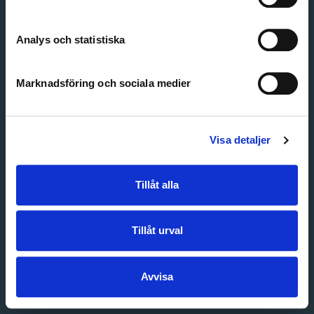
Create account
Forgot password
Customer service
Analys och statistiska
Marknadsföring och sociala medier
Visa detaljer
Tillåt alla
Tillåt urval
Avvisa