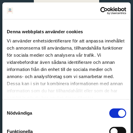
Svenska
English
Denna webbplats använder cookies
Vi använder enhetsidentifierare för att anpassa innehållet
och annonserna till användarna, tillhandahålla funktioner
för sociala medier och analysera vår trafik. Vi
vidarebefordrar även sådana identifierare och annan
information från din enhet till de sociala medier och
annons- och analysföretag som vi samarbetar med.
Dessa kan i sin tur kombinera informationen med annan
information som du har tillhandahållit eller som de har
Email address
samlat in när du har använt deras tjänster.
Password
Samtyckesval
Nödvändiga
Login
Funktionella