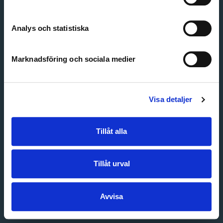
Create account
Forgot password
Customer service
Analys och statistiska
Marknadsföring och sociala medier
Visa detaljer
Tillåt alla
Tillåt urval
Avvisa