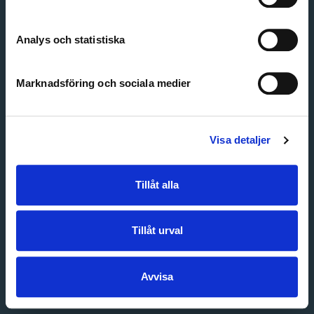
Create account
Forgot password
Customer service
Analys och statistiska
Marknadsföring och sociala medier
Visa detaljer
Tillåt alla
Tillåt urval
Avvisa