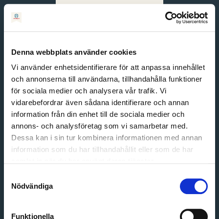
Svenska
English
Denna webbplats använder cookies
Vi använder enhetsidentifierare för att anpassa innehållet
och annonserna till användarna, tillhandahålla funktioner
för sociala medier och analysera vår trafik. Vi
vidarebefordrar även sådana identifierare och annan
information från din enhet till de sociala medier och
annons- och analysföretag som vi samarbetar med.
Dessa kan i sin tur kombinera informationen med annan
information som du har tillhandahållit eller som de har
Email address
samlat in när du har använt deras tjänster.
Password
Samtyckesval
Nödvändiga
Login
Funktionella