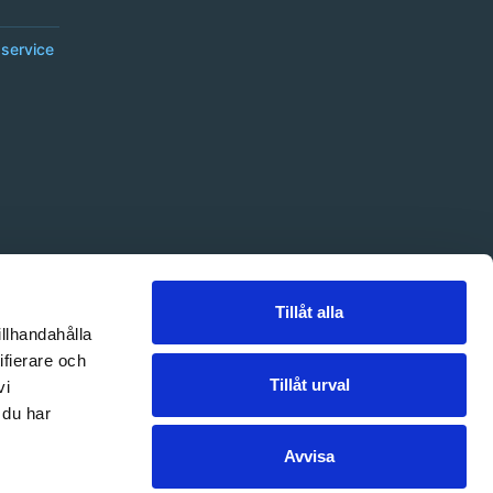
service
Tillåt alla
illhandahålla
ifierare och
Tillåt urval
vi
 du har
Avvisa