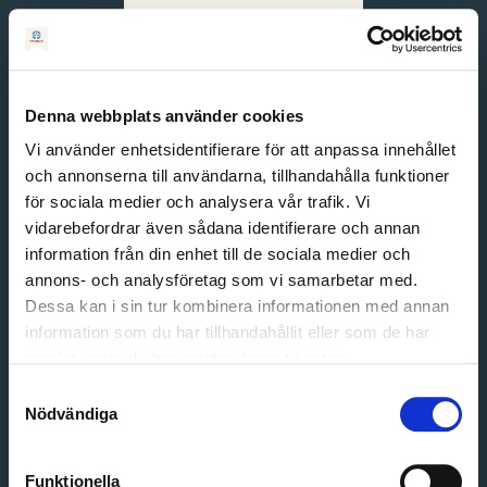
Svenska
English
Denna webbplats använder cookies
Vi använder enhetsidentifierare för att anpassa innehållet
och annonserna till användarna, tillhandahålla funktioner
för sociala medier och analysera vår trafik. Vi
vidarebefordrar även sådana identifierare och annan
information från din enhet till de sociala medier och
annons- och analysföretag som vi samarbetar med.
Dessa kan i sin tur kombinera informationen med annan
information som du har tillhandahållit eller som de har
Email address
samlat in när du har använt deras tjänster.
Password
Samtyckesval
Nödvändiga
Login
Funktionella