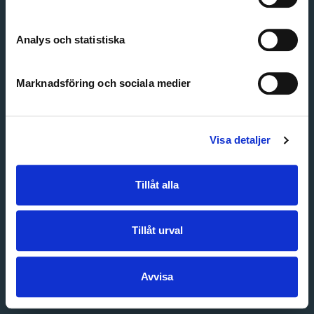
Create account
Forgot password
Customer service
Analys och statistiska
Marknadsföring och sociala medier
Visa detaljer
Tillåt alla
Tillåt urval
Avvisa