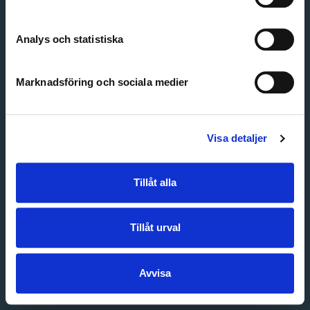
Create account
Forgot password
Customer service
Analys och statistiska
Marknadsföring och sociala medier
Visa detaljer
Tillåt alla
Tillåt urval
Avvisa