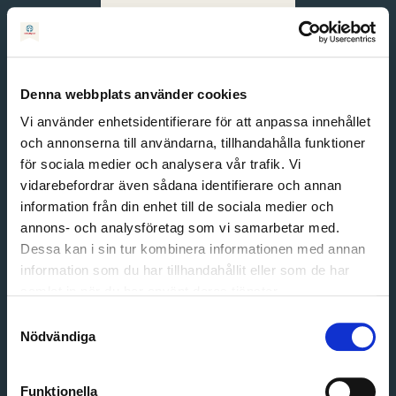
Svenska
English
Denna webbplats använder cookies
Vi använder enhetsidentifierare för att anpassa innehållet
och annonserna till användarna, tillhandahålla funktioner
för sociala medier och analysera vår trafik. Vi
vidarebefordrar även sådana identifierare och annan
information från din enhet till de sociala medier och
annons- och analysföretag som vi samarbetar med.
Dessa kan i sin tur kombinera informationen med annan
information som du har tillhandahållit eller som de har
Email address
samlat in när du har använt deras tjänster.
Password
Samtyckesval
Nödvändiga
Login
Funktionella