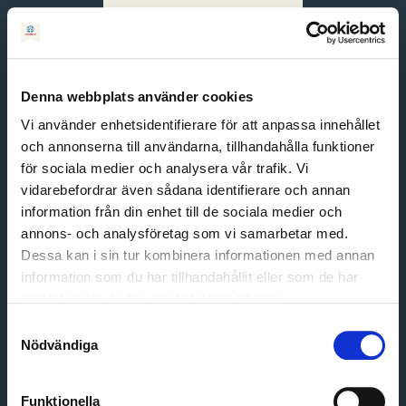
Svenska
English
Denna webbplats använder cookies
Vi använder enhetsidentifierare för att anpassa innehållet
och annonserna till användarna, tillhandahålla funktioner
för sociala medier och analysera vår trafik. Vi
vidarebefordrar även sådana identifierare och annan
information från din enhet till de sociala medier och
annons- och analysföretag som vi samarbetar med.
Dessa kan i sin tur kombinera informationen med annan
information som du har tillhandahållit eller som de har
Email address
samlat in när du har använt deras tjänster.
Password
Samtyckesval
Nödvändiga
Login
Funktionella