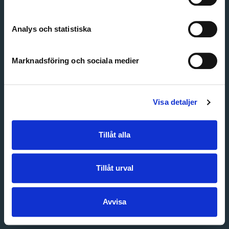
Create account
Forgot password
Customer service
Analys och statistiska
Marknadsföring och sociala medier
Visa detaljer
Tillåt alla
Tillåt urval
Avvisa