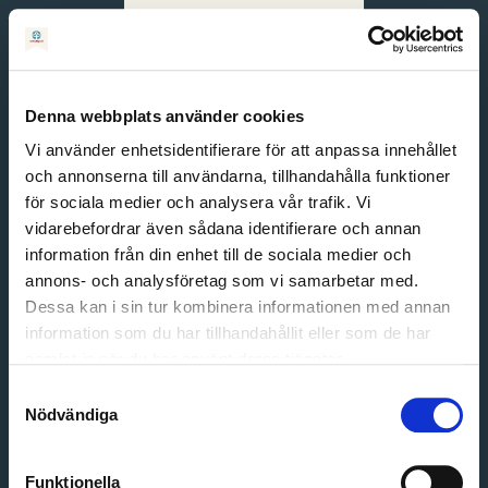
Svenska
English
Denna webbplats använder cookies
Vi använder enhetsidentifierare för att anpassa innehållet
och annonserna till användarna, tillhandahålla funktioner
för sociala medier och analysera vår trafik. Vi
vidarebefordrar även sådana identifierare och annan
information från din enhet till de sociala medier och
annons- och analysföretag som vi samarbetar med.
Dessa kan i sin tur kombinera informationen med annan
information som du har tillhandahållit eller som de har
Email address
samlat in när du har använt deras tjänster.
Password
Samtyckesval
Nödvändiga
Login
Funktionella