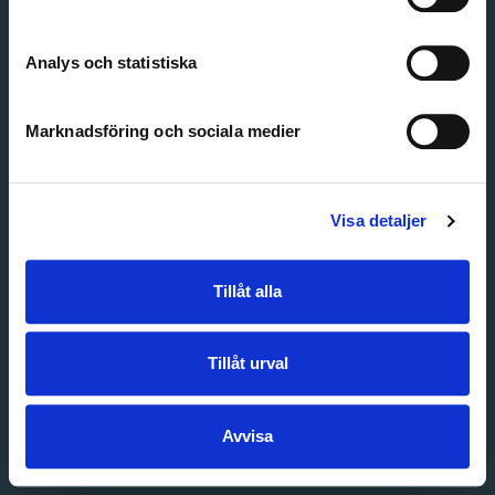
Create account
Forgot password
Customer service
Analys och statistiska
Marknadsföring och sociala medier
Visa detaljer
Tillåt alla
Tillåt urval
Avvisa