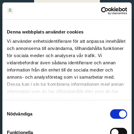
Svenska
English
Denna webbplats använder cookies
Vi använder enhetsidentifierare för att anpassa innehållet
och annonserna till användarna, tillhandahålla funktioner
för sociala medier och analysera vår trafik. Vi
vidarebefordrar även sådana identifierare och annan
information från din enhet till de sociala medier och
annons- och analysföretag som vi samarbetar med.
Dessa kan i sin tur kombinera informationen med annan
information som du har tillhandahållit eller som de har
Email address
samlat in när du har använt deras tjänster.
Password
Samtyckesval
Nödvändiga
Login
Funktionella