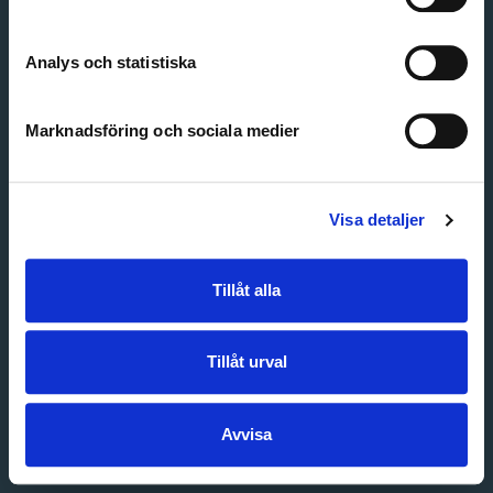
Create account
Forgot password
Customer service
Analys och statistiska
Marknadsföring och sociala medier
Visa detaljer
Tillåt alla
Tillåt urval
Avvisa