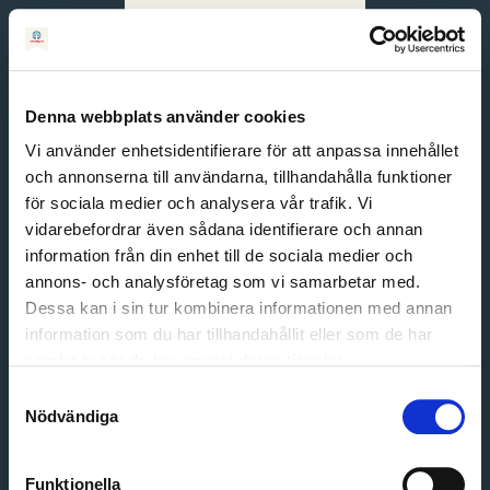
Svenska
English
Denna webbplats använder cookies
Vi använder enhetsidentifierare för att anpassa innehållet
och annonserna till användarna, tillhandahålla funktioner
för sociala medier och analysera vår trafik. Vi
vidarebefordrar även sådana identifierare och annan
information från din enhet till de sociala medier och
annons- och analysföretag som vi samarbetar med.
Dessa kan i sin tur kombinera informationen med annan
information som du har tillhandahållit eller som de har
Email address
samlat in när du har använt deras tjänster.
Password
Samtyckesval
Nödvändiga
Login
Funktionella