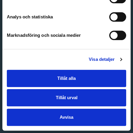
Create account
Forgot password
Customer service
Analys och statistiska
Marknadsföring och sociala medier
Visa detaljer
Tillåt alla
Tillåt urval
Avvisa