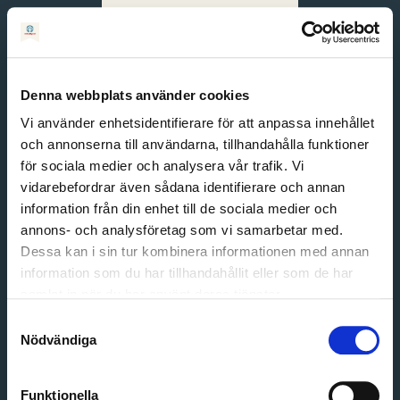
Svenska
English
Denna webbplats använder cookies
Vi använder enhetsidentifierare för att anpassa innehållet
och annonserna till användarna, tillhandahålla funktioner
för sociala medier och analysera vår trafik. Vi
vidarebefordrar även sådana identifierare och annan
information från din enhet till de sociala medier och
annons- och analysföretag som vi samarbetar med.
Dessa kan i sin tur kombinera informationen med annan
information som du har tillhandahållit eller som de har
Email address
samlat in när du har använt deras tjänster.
Password
Samtyckesval
Nödvändiga
Login
Funktionella