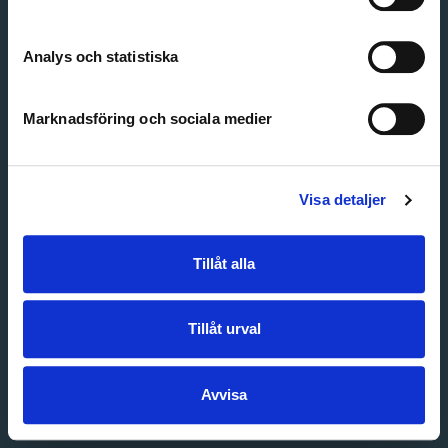
Create account
Forgot password
Customer service
Analys och statistiska
Marknadsföring och sociala medier
Visa detaljer
Tillåt alla
Tillåt urval
Avvisa