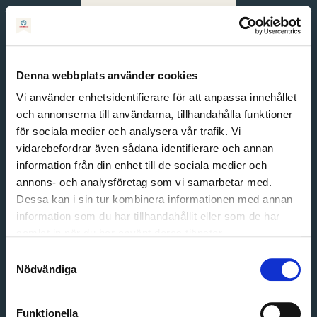
Svenska
English
Denna webbplats använder cookies
Vi använder enhetsidentifierare för att anpassa innehållet
och annonserna till användarna, tillhandahålla funktioner
för sociala medier och analysera vår trafik. Vi
vidarebefordrar även sådana identifierare och annan
information från din enhet till de sociala medier och
annons- och analysföretag som vi samarbetar med.
Dessa kan i sin tur kombinera informationen med annan
information som du har tillhandahållit eller som de har
Email address
samlat in när du har använt deras tjänster.
Password
Samtyckesval
Nödvändiga
Login
Funktionella