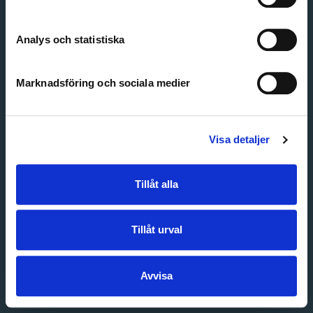
Create account
Forgot password
Customer service
Analys och statistiska
Marknadsföring och sociala medier
Visa detaljer
Tillåt alla
Tillåt urval
Avvisa