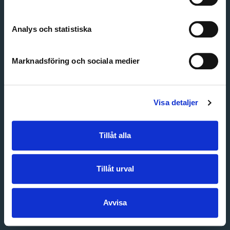
Create account
Forgot password
Customer service
Analys och statistiska
Marknadsföring och sociala medier
Visa detaljer
Tillåt alla
Tillåt urval
Avvisa