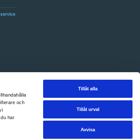
service
Tillåt alla
illhandahålla
ifierare och
Tillåt urval
vi
 du har
Avvisa