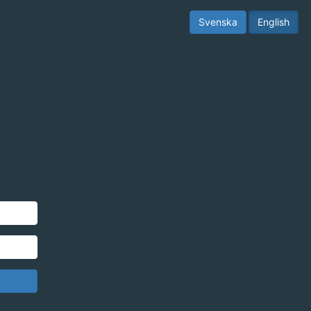
Svenska
English