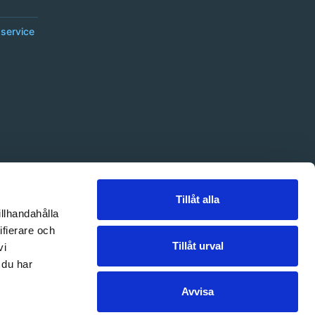
service
Tillåt alla
illhandahålla
ifierare och
Tillåt urval
vi
 du har
Avvisa