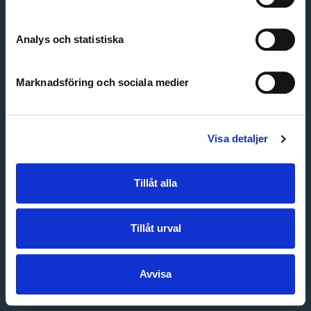
Create account
Forgot password
Customer service
Analys och statistiska
Marknadsföring och sociala medier
Visa detaljer
Tillåt alla
Tillåt urval
Avvisa