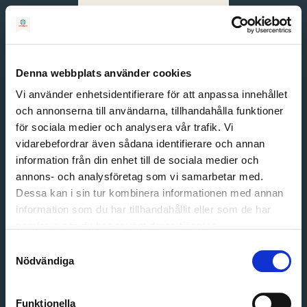
Svenska
English
Denna webbplats använder cookies
Vi använder enhetsidentifierare för att anpassa innehållet
och annonserna till användarna, tillhandahålla funktioner
för sociala medier och analysera vår trafik. Vi
vidarebefordrar även sådana identifierare och annan
information från din enhet till de sociala medier och
annons- och analysföretag som vi samarbetar med.
Dessa kan i sin tur kombinera informationen med annan
information som du har tillhandahållit eller som de har
Email address
samlat in när du har använt deras tjänster.
Password
Samtyckesval
Nödvändiga
Login
Funktionella