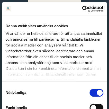
Svenska
English
Denna webbplats använder cookies
Vi använder enhetsidentifierare för att anpassa innehållet
och annonserna till användarna, tillhandahålla funktioner
för sociala medier och analysera vår trafik. Vi
vidarebefordrar även sådana identifierare och annan
information från din enhet till de sociala medier och
annons- och analysföretag som vi samarbetar med.
Dessa kan i sin tur kombinera informationen med annan
information som du har tillhandahållit eller som de har
Email address
samlat in när du har använt deras tjänster.
Password
Samtyckesval
Nödvändiga
Login
Funktionella