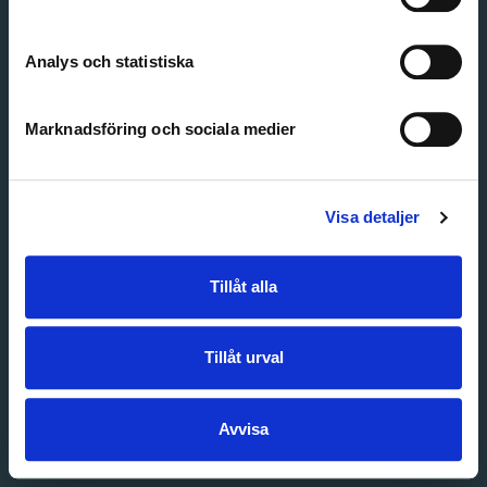
Create account
Forgot password
Customer service
Analys och statistiska
Marknadsföring och sociala medier
Visa detaljer
Tillåt alla
Tillåt urval
Avvisa