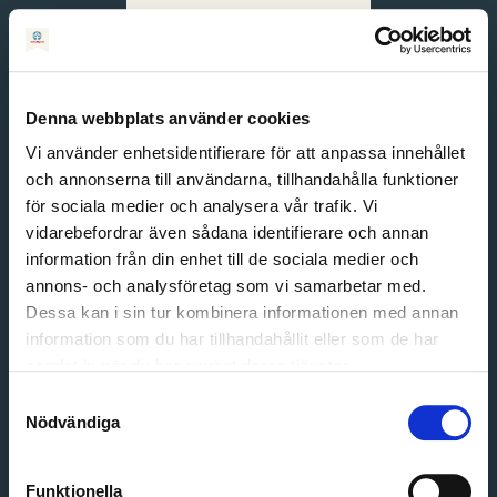
Svenska
English
Denna webbplats använder cookies
Vi använder enhetsidentifierare för att anpassa innehållet
och annonserna till användarna, tillhandahålla funktioner
för sociala medier och analysera vår trafik. Vi
vidarebefordrar även sådana identifierare och annan
information från din enhet till de sociala medier och
annons- och analysföretag som vi samarbetar med.
Dessa kan i sin tur kombinera informationen med annan
information som du har tillhandahållit eller som de har
Email address
samlat in när du har använt deras tjänster.
Password
Samtyckesval
Nödvändiga
Login
Funktionella