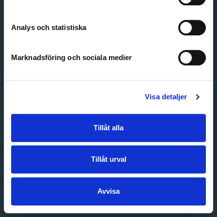
Create account
Forgot password
Customer service
Analys och statistiska
Marknadsföring och sociala medier
Visa detaljer
Tillåt alla
Tillåt urval
Avvisa