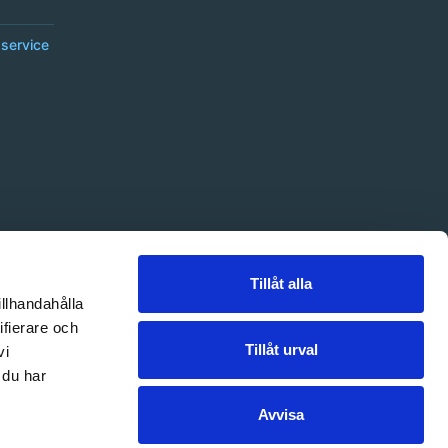
service
Tillåt alla
illhandahålla
ifierare och
Tillåt urval
vi
 du har
Avvisa