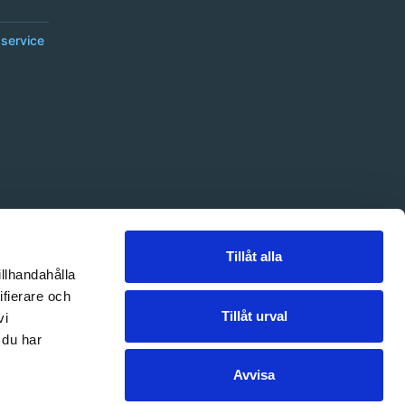
service
Tillåt alla
illhandahålla
ifierare och
Tillåt urval
vi
 du har
Avvisa