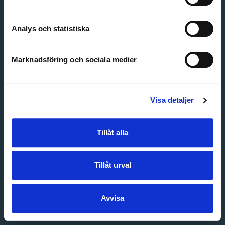
Create account
Forgot password
Customer service
Analys och statistiska
Marknadsföring och sociala medier
Visa detaljer
Tillåt alla
Tillåt urval
Avvisa