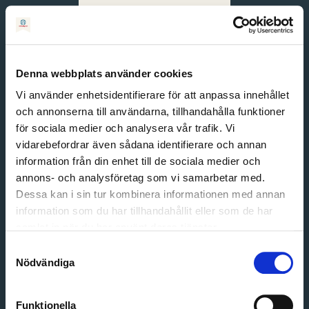
Svenska
English
Denna webbplats använder cookies
Vi använder enhetsidentifierare för att anpassa innehållet
och annonserna till användarna, tillhandahålla funktioner
för sociala medier och analysera vår trafik. Vi
vidarebefordrar även sådana identifierare och annan
information från din enhet till de sociala medier och
annons- och analysföretag som vi samarbetar med.
Dessa kan i sin tur kombinera informationen med annan
information som du har tillhandahållit eller som de har
Email address
samlat in när du har använt deras tjänster.
Password
Samtyckesval
Nödvändiga
Login
Funktionella