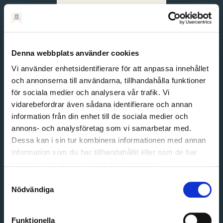
Svenska
English
Denna webbplats använder cookies
Vi använder enhetsidentifierare för att anpassa innehållet
och annonserna till användarna, tillhandahålla funktioner
för sociala medier och analysera vår trafik. Vi
vidarebefordrar även sådana identifierare och annan
information från din enhet till de sociala medier och
annons- och analysföretag som vi samarbetar med.
Dessa kan i sin tur kombinera informationen med annan
information som du har tillhandahållit eller som de har
Email address
samlat in när du har använt deras tjänster.
Password
Samtyckesval
Nödvändiga
Login
Funktionella