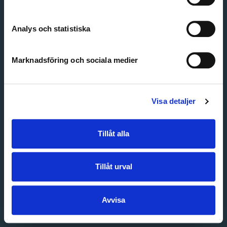
Create account
Forgot password
Customer service
Analys och statistiska
Marknadsföring och sociala medier
Visa detaljer
Tillåt alla
Tillåt urval
Avvisa