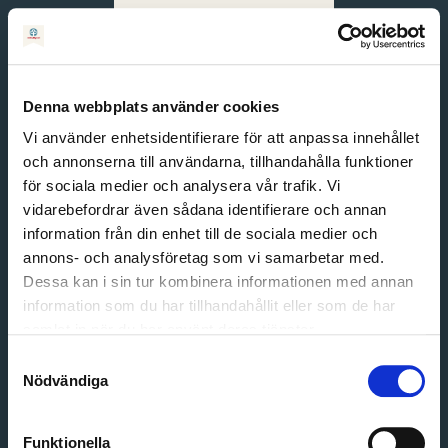
Svenska
English
Denna webbplats använder cookies
Vi använder enhetsidentifierare för att anpassa innehållet
och annonserna till användarna, tillhandahålla funktioner
för sociala medier och analysera vår trafik. Vi
vidarebefordrar även sådana identifierare och annan
information från din enhet till de sociala medier och
annons- och analysföretag som vi samarbetar med.
Dessa kan i sin tur kombinera informationen med annan
information som du har tillhandahållit eller som de har
Email address
samlat in när du har använt deras tjänster.
Password
Samtyckesval
Nödvändiga
Login
Funktionella