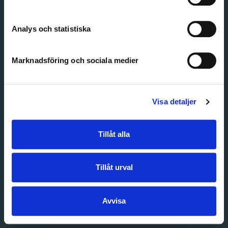
Create account
Forgot password
Customer service
Analys och statistiska
Marknadsföring och sociala medier
Visa detaljer
Tillåt alla
Tillåt urval
Avvisa