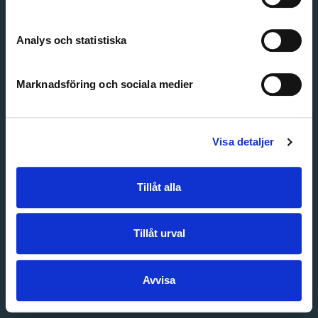
Create account
Forgot password
Customer service
Analys och statistiska
Marknadsföring och sociala medier
Visa detaljer
Tillåt alla
Tillåt urval
Avvisa