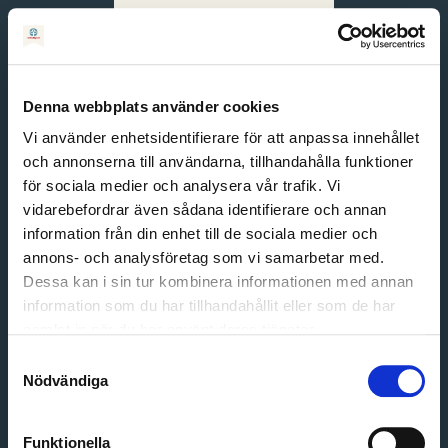
Svenska
English
Denna webbplats använder cookies
Vi använder enhetsidentifierare för att anpassa innehållet
och annonserna till användarna, tillhandahålla funktioner
för sociala medier och analysera vår trafik. Vi
vidarebefordrar även sådana identifierare och annan
information från din enhet till de sociala medier och
annons- och analysföretag som vi samarbetar med.
Dessa kan i sin tur kombinera informationen med annan
information som du har tillhandahållit eller som de har
Email address
samlat in när du har använt deras tjänster.
Password
Samtyckesval
Nödvändiga
Login
Funktionella