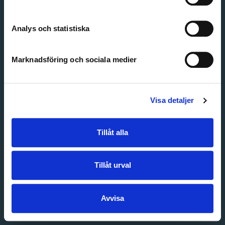
Create account
Forgot password
Customer service
Analys och statistiska
Marknadsföring och sociala medier
Visa detaljer
Tillåt alla
Tillåt urval
Avvisa