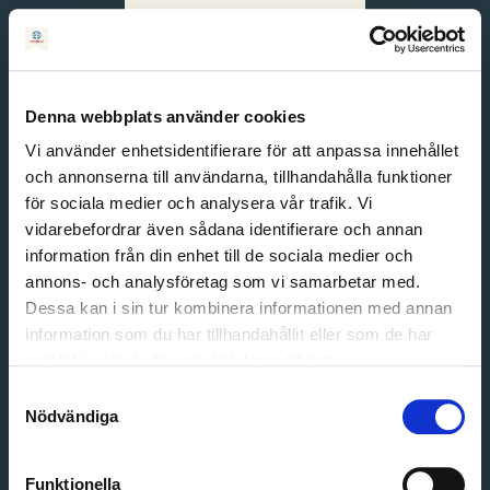
Svenska
English
Denna webbplats använder cookies
Vi använder enhetsidentifierare för att anpassa innehållet
och annonserna till användarna, tillhandahålla funktioner
för sociala medier och analysera vår trafik. Vi
vidarebefordrar även sådana identifierare och annan
information från din enhet till de sociala medier och
annons- och analysföretag som vi samarbetar med.
Dessa kan i sin tur kombinera informationen med annan
information som du har tillhandahållit eller som de har
Email address
samlat in när du har använt deras tjänster.
Password
Samtyckesval
Nödvändiga
Login
Funktionella