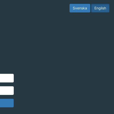
Svenska
English