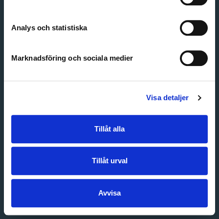
Create account
Forgot password
Customer service
Analys och statistiska
Marknadsföring och sociala medier
Visa detaljer
Tillåt alla
Tillåt urval
Avvisa