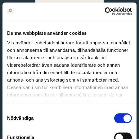
Svenska
English
Denna webbplats använder cookies
Vi använder enhetsidentifierare för att anpassa innehållet
och annonserna till användarna, tillhandahålla funktioner
för sociala medier och analysera vår trafik. Vi
vidarebefordrar även sådana identifierare och annan
information från din enhet till de sociala medier och
annons- och analysföretag som vi samarbetar med.
Dessa kan i sin tur kombinera informationen med annan
information som du har tillhandahållit eller som de har
Email address
samlat in när du har använt deras tjänster.
Password
Samtyckesval
Nödvändiga
Login
Funktionella