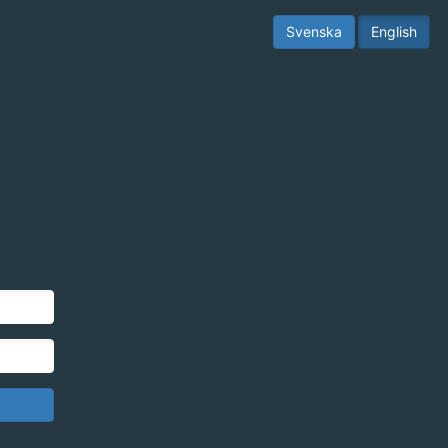
Svenska
English