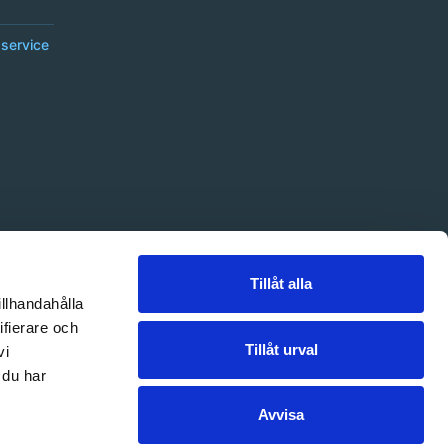
service
Tillåt alla
illhandahålla
ifierare och
Tillåt urval
vi
 du har
Avvisa