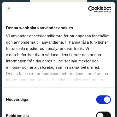
Svenska
English
Denna webbplats använder cookies
Vi använder enhetsidentifierare för att anpassa innehållet
och annonserna till användarna, tillhandahålla funktioner
för sociala medier och analysera vår trafik. Vi
vidarebefordrar även sådana identifierare och annan
information från din enhet till de sociala medier och
annons- och analysföretag som vi samarbetar med.
Dessa kan i sin tur kombinera informationen med annan
information som du har tillhandahållit eller som de har
Email address
samlat in när du har använt deras tjänster.
Password
Samtyckesval
Nödvändiga
Login
Funktionella