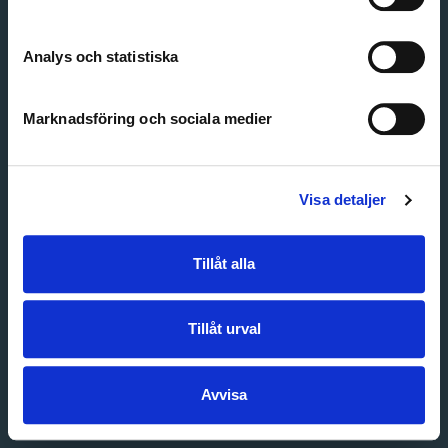
Create account
Forgot password
Customer service
Analys och statistiska
Marknadsföring och sociala medier
Visa detaljer
Tillåt alla
Tillåt urval
Avvisa