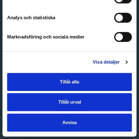
Create account
Forgot password
Customer service
Analys och statistiska
Marknadsföring och sociala medier
Visa detaljer
Tillåt alla
Tillåt urval
Avvisa