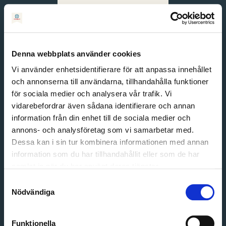
Svenska
English
Denna webbplats använder cookies
Vi använder enhetsidentifierare för att anpassa innehållet
och annonserna till användarna, tillhandahålla funktioner
för sociala medier och analysera vår trafik. Vi
vidarebefordrar även sådana identifierare och annan
information från din enhet till de sociala medier och
annons- och analysföretag som vi samarbetar med.
Dessa kan i sin tur kombinera informationen med annan
information som du har tillhandahållit eller som de har
Email address
samlat in när du har använt deras tjänster.
Password
Samtyckesval
Nödvändiga
Login
Funktionella