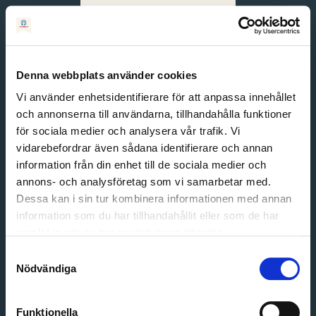
Svenska
English
Denna webbplats använder cookies
Vi använder enhetsidentifierare för att anpassa innehållet
och annonserna till användarna, tillhandahålla funktioner
för sociala medier och analysera vår trafik. Vi
vidarebefordrar även sådana identifierare och annan
information från din enhet till de sociala medier och
annons- och analysföretag som vi samarbetar med.
Dessa kan i sin tur kombinera informationen med annan
information som du har tillhandahållit eller som de har
Email address
samlat in när du har använt deras tjänster.
Password
Samtyckesval
Nödvändiga
Login
Funktionella