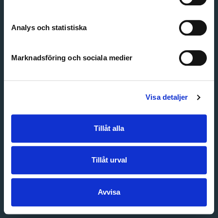
Create account
Forgot password
Customer service
Analys och statistiska
Marknadsföring och sociala medier
Visa detaljer
Tillåt alla
Tillåt urval
Avvisa