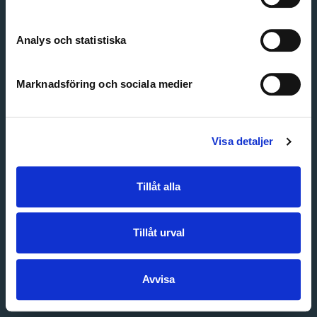
Create account
Forgot password
Customer service
Analys och statistiska
Marknadsföring och sociala medier
Visa detaljer
Tillåt alla
Tillåt urval
Avvisa