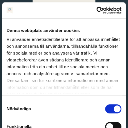
Svenska
English
Denna webbplats använder cookies
Vi använder enhetsidentifierare för att anpassa innehållet
och annonserna till användarna, tillhandahålla funktioner
för sociala medier och analysera vår trafik. Vi
vidarebefordrar även sådana identifierare och annan
information från din enhet till de sociala medier och
annons- och analysföretag som vi samarbetar med.
Dessa kan i sin tur kombinera informationen med annan
information som du har tillhandahållit eller som de har
Email address
samlat in när du har använt deras tjänster.
Password
Samtyckesval
Nödvändiga
Login
Funktionella